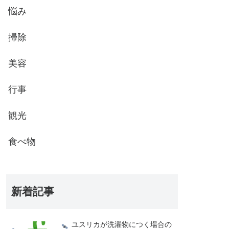
悩み
掃除
美容
行事
観光
食べ物
新着記事
ユスリカが洗濯物につく場合の