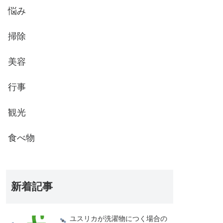
悩み
掃除
美容
行事
観光
食べ物
新着記事
ユスリカが洗濯物につく場合の