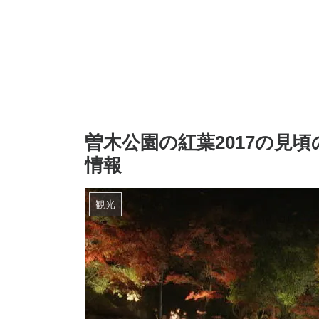
曽木公園の紅葉2017の見
情報
観光