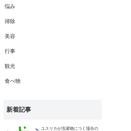
悩み
掃除
美容
行事
観光
食べ物
新着記事
ユスリカが洗濯物につく場合の