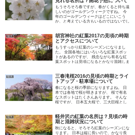
見れる名所は？開花予想について
2016.11.19
もうそろそろ春ですが、春がくると待ち遠
しいのがゴールデンウィークですね。 今
年のゴールデンウィークはどこにいこう
か、と考えている方もいるのではないでし
ょうか。 春といえば桜、花見ですが、花
見というと４月上旬ぐらいで終わってしま
胡宮神社の紅葉2017の見頃の時期
うイメ...
観光
2015.03.12
とアクセスについて
もうすっかり紅葉のシーズンになりまし
た。 全国各地にはいろいろな紅葉スポッ
トがあるのですが、 残念ながら有名な紅
葉スポットは見頃になるとかなり混雑しま
す。 滋賀県には有名な紅葉スポットが多
いのですが、 その中でも比較的混雑しな
三春滝桜2016の見頃の時期とライ
い...
観光
2016.10.16
トアップ・駐車場について
春になると桜の季節になりますよね。 日
本では各地で桜が咲きますが、 桜で有名
なスポットはたくさんあります。 そんな
桜ですが、 日本五大桜で、三大巨桜とし
て有名なのが 「三春滝桜」 です。 今回は
この三春滝桜の見頃の...
軽井沢の紅葉の名所は？見頃の時
観光
2016.02.04
期と混雑状況について
秋になると、そろそろ紅葉のシーズンにな
ります。 日本は縦に長いので、かなり長