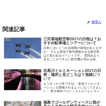
管理人
関連記事
三沢基地航空祭2017の日程は？お
観光
すすめ駐車場とツアーについて
日本にはいくつか自衛隊の基地があります
が、 そんな基地で毎年開催される航空祭
は人気があるイベントです。 普段あまり
見ることができない航空機が見れる他、
人気のブルーインパルスの飛行も見ること
ができるので、 毎年多くの人が集まり
目黒川イルミネーション2017の日
ま...
観光
2017.07.23
程・場所と見どころは？混雑につ
いて
もうすっかり冬ですね。 各地でイルミネ
ーションも開催されるようになってきまし
た。 東京都内でもたくさんのイルミネー
ションがありますが、 そんな中でも人気
があるのが 「目黒川みんなのイルミネー
福島でゴールデンウィークに桜が
ション」 です。 今回はこの目...
観光