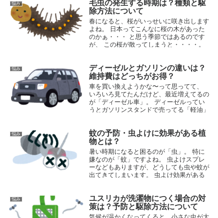
毛虫の発生する時期は？種類と駆
も...
悩み
2018.05.10
除方法について
春になると、桜がいっせいに咲き出します
よね。 日本ってこんなに桜の木があった
のかぁ・・・ と思う季節ではあるのです
が、 この桜が散ってしまうと・・・・。
そうです。「毛虫」が大量発生するんで
す。 庭に毛虫がぁ〜〜って方...
ディーゼルとガソリンの違いは？
悩み
2015.03.23
維持費はどっちがお得？
車を買い換えようかな〜って思ってて、
いろいろ見てたんだけど、最近増えてるの
が「ディーゼル車」。 ディーゼルってい
うとガソリンスタンドで売ってる「軽油」
ってやつを 入れる車で大きいトラックと
かが使うってイメージだったんだけど、
蚊の予防・虫よけに効果がある植
...
悩み
2015.05.24
物とは？
暑い時期になると困るのが「虫」。 特に
嫌なのが「蚊」ですよね。 虫よけスプレ
ーなどもありますが、どうしても虫や蚊が
出てきてしまいます。 虫よけ効果がある
殺虫剤なども市販されていますが、 虫よ
け効果がある植物も存在します。 ...
ユスリカが洗濯物につく場合の対
悩み
2016.07.04
策は？予防と駆除方法について
気候が温かくなってくると、小さな虫が大