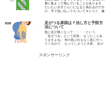
量に集まって飛んでいることがあります。
だいたい夕方ぐらいになると表れるのです
が、手で追い払ってもついてきたりと、嫌
な存在です。 この虫の正体ですが「ユス
リカ」という虫です。 家の中などに...
足がつる原因は？治し方と予防方
悩み
2018.05.12
法について
急に足が痛くなって・・・・という、
「足がつる」という症状。 なったことあ
りますよね。 何の前ぶれもなく急にやっ
てくるので、 なってしまうと大変。 足が
つるというのは、普通の人でも スポーツ
選手でもなるんですよね。 ...
スポンサーリンク
2015.05.10