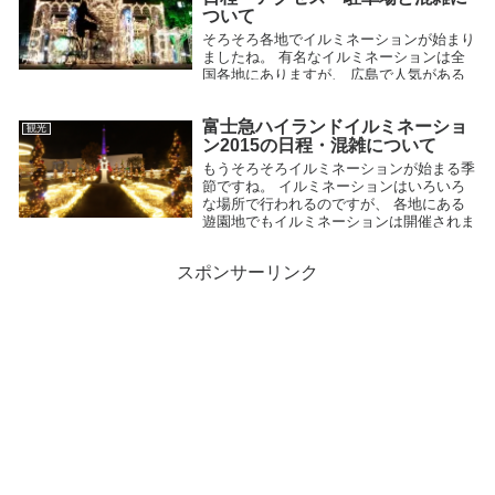
ついて
そろそろ各地でイルミネーションが始まり
ましたね。 有名なイルミネーションは全
国各地にありますが、 広島で人気がある
イルミネーションとして 「ひろしまドリ
ミネーション」 があります。 この「ひろ
富士急ハイランドイルミネーショ
しまドリミネーション」は、20...
観光
ン2015の日程・混雑について
2016.12.11
もうそろそろイルミネーションが始まる季
節ですね。 イルミネーションはいろいろ
な場所で行われるのですが、 各地にある
遊園地でもイルミネーションは開催されま
す。 そんな中でも人気があるのが、富士
急ハイランドの 「リサとガスパール...
スポンサーリンク
2015.11.17