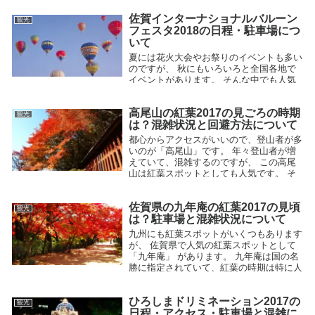
はこの嵐山の紅葉スポットの見...
佐賀インターナショナルバルーン
観光
2015.10.16
フェスタ2018の日程・駐車場につ
いて
夏には花火大会やお祭りのイベントも多い
のですが、 秋にもいろいろと全国各地で
イベントがあります。 そんな中でも人気
があるのが 「佐賀インターナショナルバ
ルーンフェスタ」 です。 数多くの熱気球
高尾山の紅葉2017の見ごろの時期
が集まる国際的な競技大会となっ...
観光
は？混雑状況と回避方法について
2015.08.15
都心からアクセスがいいので、登山者が多
いのが「高尾山」です。 年々登山者が増
えていて、混雑するのですが、 この高尾
山は紅葉スポットとしても人気です。 そ
のため、紅葉のシーズンになると混雑して
しまい、 ケーブルカーやリフトなど...
佐賀県の九年庵の紅葉2017の見頃
観光
2015.10.23
は？駐車場と混雑状況について
九州にも紅葉スポットがいくつもあります
が、 佐賀県で人気の紅葉スポットとして
「九年庵」 があります。 九年庵は国の名
勝に指定されていて、紅葉の時期は特に人
気のスポットとなっています。 今回はこ
の九年庵の紅葉の見ごろの時期...
ひろしまドリミネーション2017の
観光
2015.10.28
日程・アクセス・駐車場と混雑に