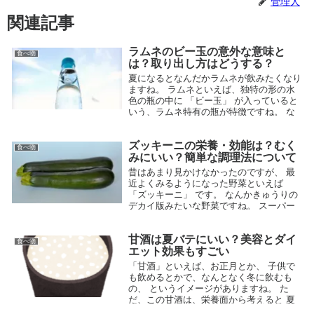
管理人
関連記事
ラムネのビー玉の意外な意味と
食べ物
は？取り出し方はどうする？
夏になるとなんだかラムネが飲みたくなり
ますね。 ラムネといえば、独特の形の水
色の瓶の中に 「ビー玉」 が入っていると
いう、ラムネ特有の瓶が特徴ですね。 な
んだか懐かしいイメージですが、 現在で
もまだまだ販売されています。 ...
ズッキーニの栄養・効能は？むく
食べ物
2015.05.11
みにいい？簡単な調理法について
昔はあまり見かけなかったのですが、 最
近よくみるようになった野菜といえば
「ズッキーニ」 です。 なんかきゅうりの
デカイ版みたいな野菜ですね。 スーパー
でも売ってますし、家庭菜園で育てている
人も多いようですね。 ただ...
甘酒は夏バテにいい？美容とダイ
食べ物
2015.06.06
エット効果もすごい
「甘酒」といえば、お正月とか、 子供で
も飲めるとかで、なんとなく冬に飲むも
の、 というイメージがありますね。 た
だ、この甘酒は、栄養面から考えると 夏
にこそ飲みたい飲み物なんです。 そこで