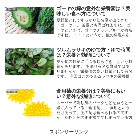
甘酒の栄養と効能について紹介します...
ゴーヤの綿の意外な栄養素は？美
食べ物
2015.07.14
味しい食べ方について
夏野菜としてすっかり知名度が出てきた
「ゴーヤ」。 苦瓜とも呼ばれますね。 ゴ
ーヤといえば、ゴーヤチャンプルーが有名
ですね。 ・・・というか、他の料理をあ
まり思いつかないですが・・。 このゴー
ヤですが、調理するときに外側の皮の...
ツルムラサキのゆで方・ゆで時間
食べ物
2015.06.08
は？栄養と効能について
夏が旬の野菜に「つるむらさき」という野
菜があります。 あまり有名な野菜ではあ
りませんが、栄養価の高い野菜として有名
です。 今回はこのツルムラサキの栄養価
と効能、 そしてゆで方やゆで時間につい
て紹介します。 (さらに&hel...
食用菊の栄養分は？美容にもい
食べ物
2017.06.11
い？意外な効能について
スーパーで刺し身のパックなどを買うと一
緒に入っている「食用菊」。 食用という
だけあって、あの菊は食べられるのです
が、意外とそのまま捨ててしまっている方
も多いのではないでしょうか。 実はこの
食用菊はいろいろな栄養分があります。
スポンサーリンク
...
2016.09.14