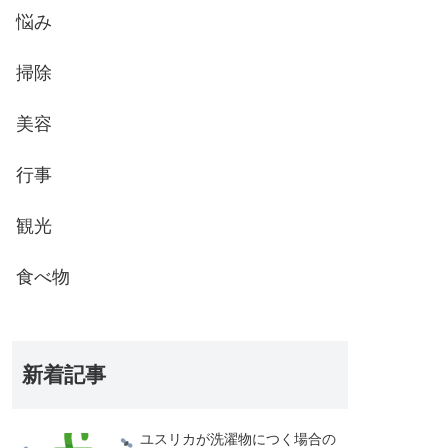
悩み
掃除
美容
行事
観光
食べ物
新着記事
ユスリカが洗濯物につく場合の