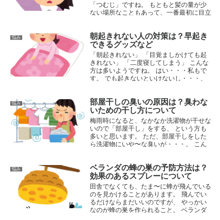
「つむじ」ですね。 もともと髪の量が少
ない場所なこともあって、一番最初に目立
つようになってきます。 そして、つむじ
が薄くなるとどうしても老けて見られま...
朝起きれない人の対策は？早起き
悩み
2016.08.25
できるグッズなど
「朝起きれない」 「目覚ましかけても起
きれない」 「二度寝してしまう」 こんな
方は多いようですね。 はい・・・私もで
す。 でも起きないといけないし・・・、
まじでなんとかしたいですよね。 朝パッ
と起きれるようになら...
部屋干しの臭いの原因は？臭わな
悩み
2015.06.17
いための干し方について
梅雨時になると、なかなか洗濯物が干せな
いので「部屋干し」をする、 という方も
多いと思います。 ただ、部屋干しをした
ら洗濯物にいや〜な臭いが・・・。 こん
なことってありますよね。 一度臭いがつ
いたら、また洗い直さないと臭いは消...
ベランダの蜂の巣の予防方法は？
悩み
2016.06.07
効果のあるスプレーについて
田舎でなくても、たま〜に蜂が飛んでいる
のを見かけることがあります。 飛んでい
るだけならまだいいのですが、 やっかい
なのが蜂の巣を作られること。 ベランダ
などに作られたらもう大変ですね。 駆除