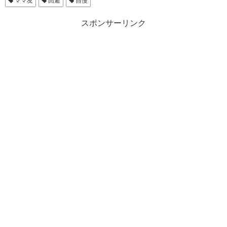
ママ友
回避
自慢
スポンサーリンク