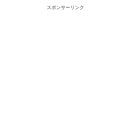
するとなると業者を呼んだりしないと...
スポンサーリンク
2015.07.18