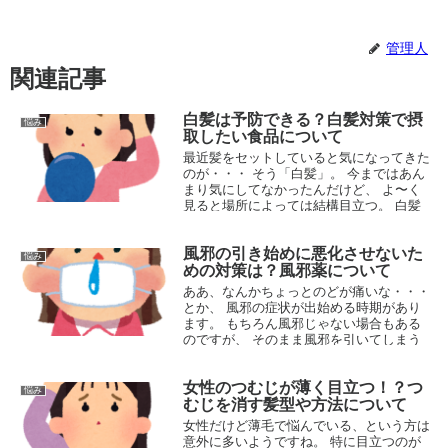
管理人
関連記事
白髪は予防できる？白髪対策で摂
悩み
取したい食品について
最近髪をセットしていると気になってきた
のが・・・ そう「白髪」。 今まではあん
まり気にしてなかったんだけど、 よ〜く
見ると場所によっては結構目立つ。 白髪
染めしないといけないのかぁ・・・、 と
少し憂鬱になってたのですが、 ...
風邪の引き始めに悪化させないた
悩み
2015.06.12
めの対策は？風邪薬について
ああ、なんかちょっとのどが痛いな・・・
とか、 風邪の症状が出始める時期があり
ます。 もちろん風邪じゃない場合もある
のですが、 そのまま風邪を引いてしまう
と大変ですよね。 こういった風邪の引き
始めに悪化させないための対処法につ...
女性のつむじが薄く目立つ！？つ
悩み
2015.11.10
むじを消す髪型や方法について
女性だけど薄毛で悩んでいる、という方は
意外に多いようですね。 特に目立つのが