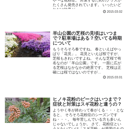
や〜な花粉症。 対策するためのグッズが
たくさん発売されています。 いったいど
れだけ効果が...
2015.03.02
羊山公園の芝桜の見頃はいつま
観光
で？駐車場はある？空いてる時期
について
もうそろそろ春ですね。 春といえばやっ
ぱり「花見」。 花見といえば桜ですが、
芝桜もきれいですよね。 そんな芝桜で有
名なのが「羊山公園」です。 一面に広が
る芝桜はなかなかの絶景です。 芝桜は正
確には桜ではないのですが...
2015.03.01
ヒノキ花粉のピークはいつまで？
悩み
症状と対策はスギ花粉と違うの？
ようやく冬が終わって春がくる・・・とな
ると、 そろそろ花粉症のシーズンです
ね・・・。 毎年苦しんでいる方も多いん
じゃないでしょうか。 さて、花粉症とい
うとたいていは「スギ花粉」が原因のもの