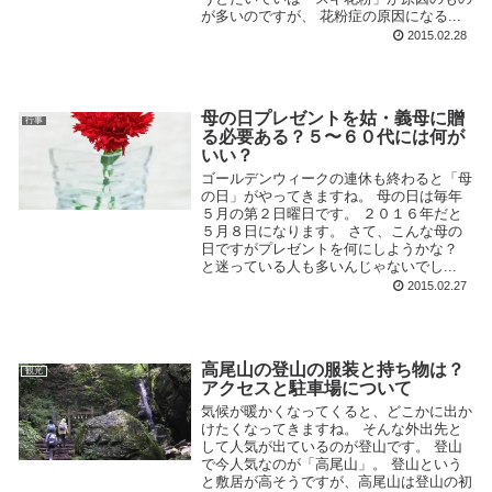
が多いのですが、 花粉症の原因になる...
2015.02.28
母の日プレゼントを姑・義母に贈
行事
る必要ある？５〜６０代には何が
いい？
ゴールデンウィークの連休も終わると「母
の日」がやってきますね。 母の日は毎年
５月の第２日曜日です。 ２０１６年だと
５月８日になります。 さて、こんな母の
日ですがプレゼントを何にしようかな？
と迷っている人も多いんじゃないでし...
2015.02.27
高尾山の登山の服装と持ち物は？
観光
アクセスと駐車場について
気候が暖かくなってくると、どこかに出か
けたくなってきますね。 そんな外出先と
して人気が出ているのが登山です。 登山
で今人気なのが「高尾山」。 登山という
と敷居が高そうですが、高尾山は登山の初