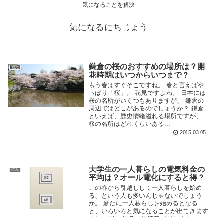
気になることを解決
気になるにちじょう
鎌倉の桜のおすすめの場所は？開
観光
花時期はいつからいつまで？
もう春はすぐそこですね。 春と言えばや
っぱり「桜」。 花見ですよね。 日本には
桜の名所がいくつもありますが、 鎌倉の
周辺ではどこがあるのでしょうか？ 鎌倉
といえば、歴史情緒溢れる場所ですが、
桜の名所はどれくらいある...
2015.03.05
大学生の一人暮らしの電気料金の
悩み
平均は？オール電化にすると得？
この春から引越しして一人暮らしを始め
る、という人も多いんじゃないでしょう
か。 新たに一人暮らしを始めるとなる
と、いろいろと気になることが出てきます