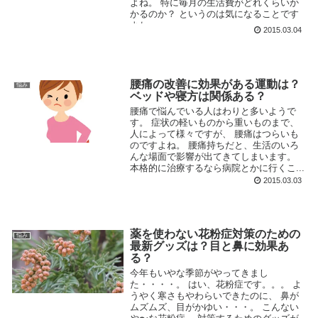
よね。 特に毎月の生活費がどれくらいか
かるのか？ というのは気になることです
よね。 ...
2015.03.04
腰痛の改善に効果がある運動は？
悩み
ベッドや寝方は関係ある？
腰痛で悩んでいる人はわりと多いようで
す。 症状の軽いものから重いものまで、
人によって様々ですが、 腰痛はつらいも
のですよね。 腰痛持ちだと、生活のいろ
んな場面で影響が出てきてしまいます。
本格的に治療するなら病院とかに行くこ...
2015.03.03
薬を使わない花粉症対策のための
悩み
最新グッズは？目と鼻に効果あ
る？
今年もいやな季節がやってきまし
た・・・・。 はい、花粉症です。。。 よ
うやく寒さもやわらいできたのに、 鼻が
ムズムズ、目がかゆい・・・。 こんない