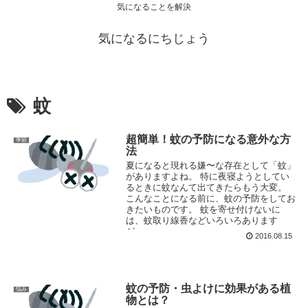
気になることを解決
気になるにちじょう
蚊
超簡単！蚊の予防になる意外な方
季節
法
夏になると現れる嫌〜な存在として「蚊」
がありますよね。 特に夜寝ようとしてい
るときに蚊なんて出てきたらもう大変。
こんなことになる前に、蚊の予防をしてお
きたいものです。 蚊を寄せ付けないに
は、蚊取り線香などいろいろあります
が、...
2016.08.15
蚊の予防・虫よけに効果がある植
悩み
物とは？