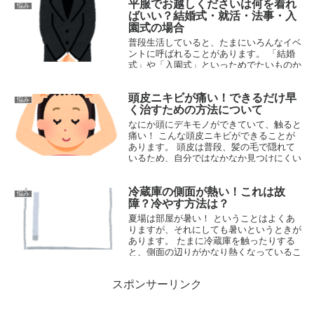
平服でお越しくださいは何を着れ
傘」。 まあ、日傘は暑さ対策と...
悩み
ばいい？結婚式・就活・法事・入
2015.03.17
園式の場合
普段生活していると、たまにいろんなイベ
ントに呼ばれることがあります。 「結婚
式」や「入園式」といっためでたいものか
ら、 「法事」「偲ぶ会」といったしめや
かなものまであります。 こういったイベ
頭皮ニキビが痛い！できるだけ早
ントには、たいてい礼服を着ていくのです
悩み
く治すための方法について
が...
2017.07.07
なにか頭にデキモノができていて、触ると
痛い！ こんな頭皮ニキビができることが
あります。 頭皮は普段、髪の毛で隠れて
いるため、自分ではなかなか見つけにくい
ものです。 頭皮ニキビは普段は問題なく
ても、 髪の毛を洗うときには痛くな...
冷蔵庫の側面が熱い！これは故
悩み
2016.07.14
障？冷やす方法は？
夏場は部屋が暑い！ ということはよくあ
りますが、それにしても暑いというときが
あります。 たまに冷蔵庫を触ったりする
と、側面の辺りがかなり熱くなっているこ
とがあります。 「これって故障なの？古
くなってるの？」 と疑問に思ってい...
スポンサーリンク
2015.08.08