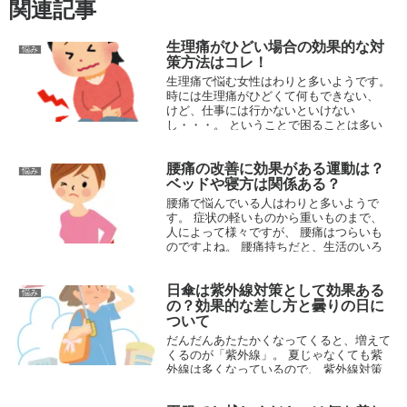
関連記事
生理痛がひどい場合の効果的な対
悩み
策方法はコレ！
生理痛で悩む女性はわりと多いようです。
時には生理痛がひどくて何もできない、
けど、仕事には行かないといけない
し・・・。 ということで困ることは多い
です。 生理痛だからといって有休がとれ
るわけでもないので、 耐えながら...
腰痛の改善に効果がある運動は？
悩み
2015.07.03
ベッドや寝方は関係ある？
腰痛で悩んでいる人はわりと多いようで
す。 症状の軽いものから重いものまで、
人によって様々ですが、 腰痛はつらいも
のですよね。 腰痛持ちだと、生活のいろ
んな場面で影響が出てきてしまいます。
本格的に治療するなら病院とかに行くこ...
日傘は紫外線対策として効果ある
悩み
2015.03.03
の？効果的な差し方と曇りの日に
ついて
だんだんあたたかくなってくると、増えて
くるのが「紫外線」。 夏じゃなくても紫
外線は多くなっているので、 紫外線対策
は早めにしておいたほうがいいですね。
そんな紫外線対策として代表的なのが「日