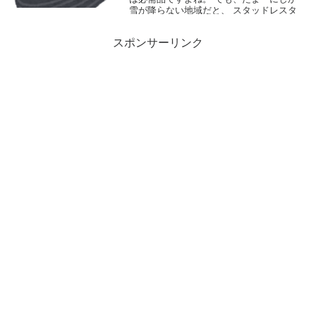
雪が降らない地域だと、 スタッドレスタ
イヤっていってもなぁ・・・・と、 購入
をためらう人も多いんじゃないでしょう
スポンサーリンク
か...
2015.09.05