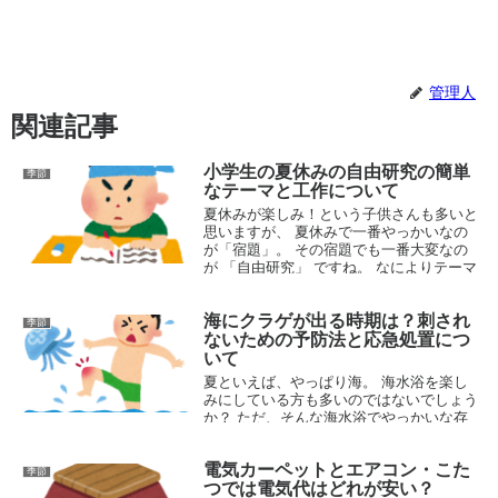
管理人
関連記事
小学生の夏休みの自由研究の簡単
季節
なテーマと工作について
夏休みが楽しみ！という子供さんも多いと
思いますが、 夏休みで一番やっかいなの
が「宿題」。 その宿題でも一番大変なの
が 「自由研究」 ですね。 なによりテーマ
を考えないといけないし、 それをちゃん
とまとめないといけないし、...
海にクラゲが出る時期は？刺され
季節
2015.05.28
ないための予防法と応急処置につ
いて
夏といえば、やっぱり海。 海水浴を楽し
みにしている方も多いのではないでしょう
か？ ただ、そんな海水浴でやっかいな存
在が「クラゲ」です。 だいたいお盆の時
期になると目立って出てくるクラゲ。 刺
電気カーペットとエアコン・こた
されると大変なので、お盆が近づくと...
季節
つでは電気代はどれが安い？
2016.07.21