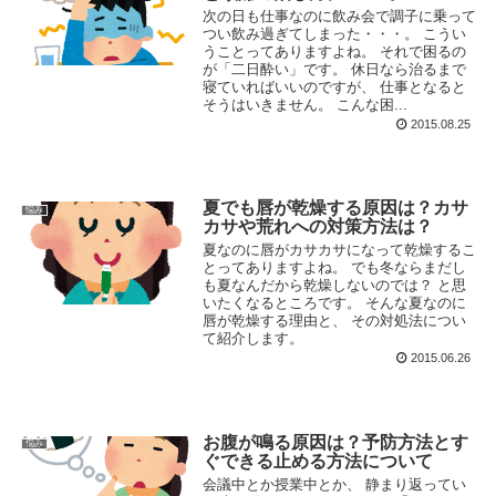
次の日も仕事なのに飲み会で調子に乗って
つい飲み過ぎてしまった・・・。 こうい
うことってありますよね。 それで困るの
が「二日酔い」です。 休日なら治るまで
寝ていればいいのですが、 仕事となると
そうはいきません。 こんな困...
2015.08.25
夏でも唇が乾燥する原因は？カサ
悩み
カサや荒れへの対策方法は？
夏なのに唇がカサカサになって乾燥するこ
とってありますよね。 でも冬ならまだし
も夏なんだから乾燥しないのでは？ と思
いたくなるところです。 そんな夏なのに
唇が乾燥する理由と、 その対処法につい
て紹介します。
2015.06.26
お腹が鳴る原因は？予防方法とす
悩み
ぐできる止める方法について
会議中とか授業中とか、 静まり返ってい