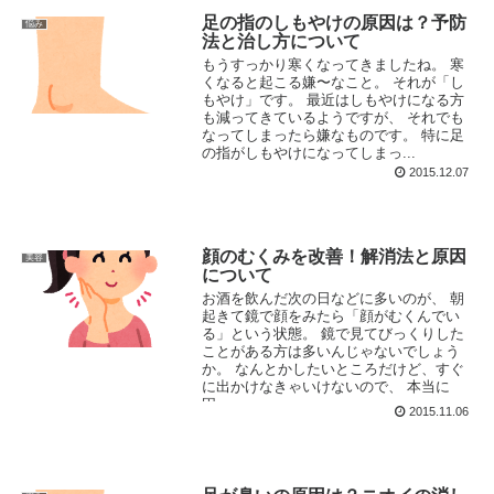
足の指のしもやけの原因は？予防
悩み
法と治し方について
もうすっかり寒くなってきましたね。 寒
くなると起こる嫌〜なこと。 それが「し
もやけ」です。 最近はしもやけになる方
も減ってきているようですが、 それでも
なってしまったら嫌なものです。 特に足
の指がしもやけになってしまっ...
2015.12.07
顔のむくみを改善！解消法と原因
美容
について
お酒を飲んだ次の日などに多いのが、 朝
起きて鏡で顔をみたら「顔がむくんでい
る」という状態。 鏡で見てびっくりした
ことがある方は多いんじゃないでしょう
か。 なんとかしたいところだけど、すぐ
に出かけなきゃいけないので、 本当に
困...
2015.11.06