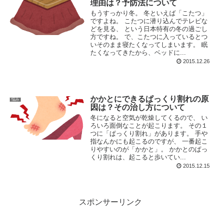
理由は？予防法について
もうすっかり冬。 冬といえば「こたつ」
ですよね。 こたつに潜り込んでテレビな
どを見る、 という日本特有の冬の過ごし
方ですね。 で、こたつに入っているとつ
いそのまま寝たくなってしまいます。 眠
たくなってきたから、ベッドに...
2015.12.26
かかとにできるぱっくり割れの原
悩み
因は？その治し方について
冬になると空気が乾燥してくるので、 い
ろいろ面倒なことが起こります。 その１
つに「ぱっくり割れ」があります。 手や
指なんかにも起こるのですが、 一番起こ
りやすいのが「かかと」。 かかとのぱっ
くり割れは、起こると歩いてい...
2015.12.15
スポンサーリンク